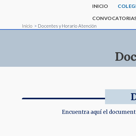
Ir
INICIO
COLEG
al
CONVOCATORIA
contenido
Inicio
Docentes y Horario Atención
Doc
D
Encuentra aquí el documento