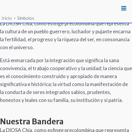
Símbolos Institucionales
Ir
Ma
al
Nuestro Escudo
Inicio
Símbolos
Me
contenido
La DIOSA Chía, como esfinge precolombina que representa
la cultura de un pueblo guerrero, luchador y pujante encarna
la fertilidad, el progreso y la riqueza del ser, en consonancia
con el universo.
Está enmarcada por la integración que significa la sana
convivencia, el trabajo cooperativo y la unidad; la ciencia que
es el conocimiento construido y apropiado de manera
significativa e histórica; la virtud como la manifestación de
la conducta de seres integrados sabios, prudentes,
honestos y leales con su familia, su institución y si patria.
Nuestra Bandera
La DIOSA Chía, como esfinge precolombina que representa