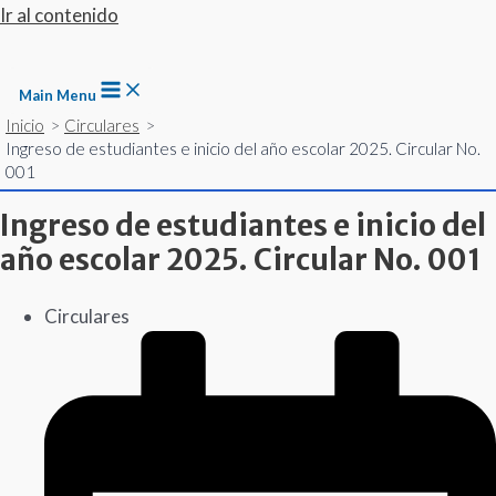
Ir al contenido
Ingreso de estudiantes e inicio
del año escolar 2025. Circular
Main Menu
No. 001
Inicio
Circulares
Ingreso de estudiantes e inicio del año escolar 2025. Circular No.
/
Circulares
/ Por
admin
001
Ingreso de estudiantes e inicio del
año escolar 2025. Circular No. 001
Circulares