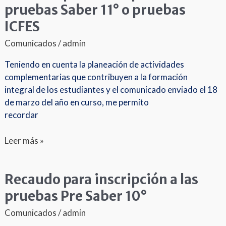
para
pruebas Saber 11° o pruebas
inscripción
ICFES
a
las
Comunicados
/
admin
pruebas
Teniendo en cuenta la planeación de actividades
Saber
complementarias que contribuyen a la formación
11°
integral de los estudiantes y el comunicado enviado el 18
o
de marzo del año en curso, me permito
pruebas
recordar
ICFES
Leer más »
Recaudo para inscripción a las
Recaudo
para
pruebas Pre Saber 10°
inscripción
Comunicados
/
admin
a