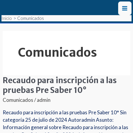
Ir
Ma
al
contenido
Inicio
Comunicados
Me
Comunicados
Recaudo para inscripción a las
Recaudo
para
pruebas Pre Saber 10°
inscripción
Comunicados
/
admin
a
las
Recaudo para inscripción a las pruebas Pre Saber 10° Sin
pruebas
categoría 25 de julio de 2024 Autoradmin Asunto:
Pre
Información general sobre Recaudo para inscripción a las
Saber