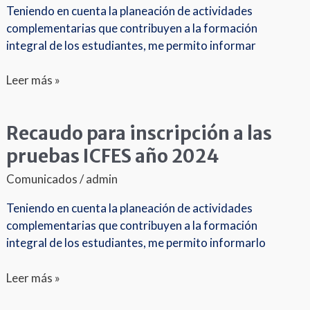
las
Teniendo en cuenta la planeación de actividades
pruebas
complementarias que contribuyen a la formación
Pre
integral de los estudiantes, me permito informar
Saber
10°
Leer más »
Recaudo para inscripción a las
Recaudo
para
pruebas ICFES año 2024
inscripción
Comunicados
/
admin
a
las
Teniendo en cuenta la planeación de actividades
pruebas
complementarias que contribuyen a la formación
ICFES
integral de los estudiantes, me permito informarlo
año
2024
Leer más »