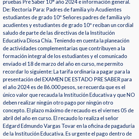
pruebas Pre Saber 10° año 2024 e información general.
10°
De: Rectoría Para: Padres de familia y/o Acudientes
estudiantes de grado 10º Señores padres de familia y/o
acudientes y estudiantes de grado 10º reciban un cordial
saludo de parte de las directivas de la Institución
Educativa Diosa Chía. Teniendo en cuenta la planeación
de actividades complementarias que contribuyen a la
formación integral de los estudiantes y el comunicado
enviado el 18 de marzo del año en curso, me permito
recordar lo siguiente: La tarifa ordinaria a pagar para la
presentación del EXAMEN DE ESTADO PRE SABER para
el año 2024 es de 86.000 pesos, se recuerda que es el
único valor que recauda la Institución Educativa y que NO
deben realizar ningún otro pago por ningún otro
concepto. El plazo máximo de recaudo es el viernes 05 de
abril del año en curso. El recaudo lo realiza el señor
Edgard Edmundo Vargas Tovar en la oficina de pagaduría
de la Institución Educativa. Es urgente el pago dentro de